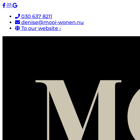
030 637 8211
denise@mooi-wonen.nu
To our website ›