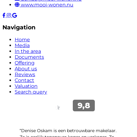
www.mooi-wonen.nu
Navigation
Home
Media
In the area
Documents
Offering
About us
Reviews
Contact
Valuation
Search query
“Denise Oskam is een betrouwbare makelaar.
Ze is eerlijk tegenover koper en verkoper. Ze